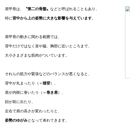
肩甲骨は、
〝第二の骨盤〟
などと呼ばれることもあり、
特に
背中から上の姿勢に大きな影響を与えています
。
肩甲骨の動きに関わる範囲では、
背中だけではなく首や脇、胸部に近いところまで、
大小さまざまな筋肉がついています。
それらの筋力や緊張などのバランスが悪くなると、
背中が丸まったり（＝
猫背
）、
肩が内側に巻いたり（＝
巻き肩
）、
顔が前に出たり、
左右で肩の高さが変わったりと、
姿勢のゆがみ
となって表れてきます。