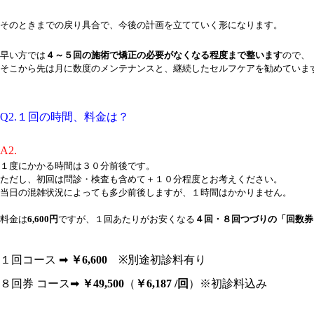
そのときまでの戻り具合で、今後の計画を立てていく形になります。
早い方では
４～５回の施術で矯正の必要がなくなる程度まで整います
ので、
そこから先は月に数度のメンテナンスと、継続したセルフケアを勧めていま
Q2.１回の時間、料金は？
A2.
１度にかかる時間は３０分前後です。
ただし、初回は問診・検査も含めて＋１０分程度とお考えください。
当日の混雑状況によっても多少前後しますが、１時間はかかりません。
料金は
6,600円
ですが、１回あたりがお安くなる
４回・８回つづりの「回数券
１回コース ➡
￥6,600
※別途初診料有り
８回券 コース➡
￥49,500
（
￥6,187 /回
）※初診料込み