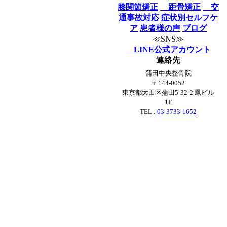
膝関節矯正
距骨矯正
交
通事故対応
症状別セルフケ
ア
患者様の声
ブログ
≪SNS≫
LINE公式アカウント
連絡先
蒲田中央整骨院
〒144-0052
東京都大田区蒲田5-32-2 鳳ビル
1F
TEL :
03-3733-1652