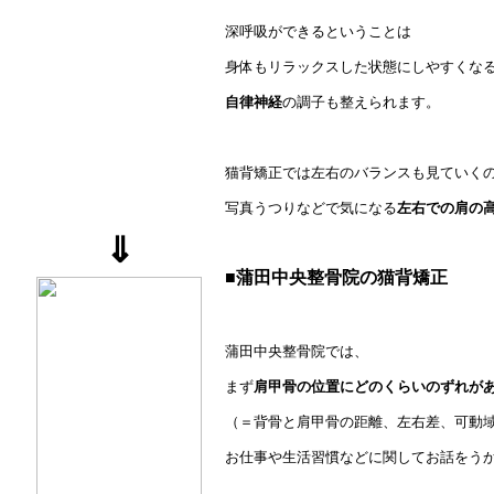
深呼吸ができるということは
身体もリラックスした状態にしやすくな
自律神経
の調子も整えられます。
猫背矯正では左右のバランスも見ていく
写真うつりなどで気になる
左右での肩の
⇓
■蒲田中央整骨院の猫背矯正
蒲田中央整骨院では、
まず
肩甲骨の位置にどのくらいのずれが
（＝背骨と肩甲骨の距離、左右差、可動域e
お仕事や生活習慣などに関してお話をう