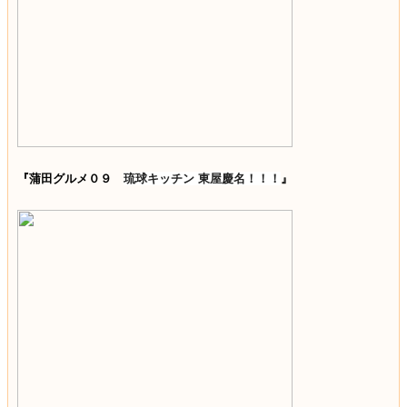
『蒲田グルメ０９
琉球キッチン 東屋慶名！！！
』