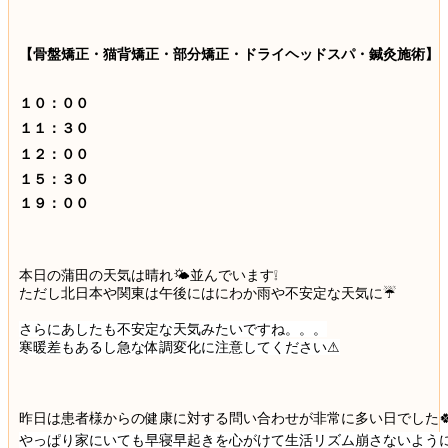
【骨盤矯正・猫背矯正・部分矯正・ドライヘッドスパ・鍼灸施術】
１０：００
１１：３０
１２：００
１５：３０
１９：００
本日の蒲田の天気は晴れ🌤並んでいます❕
ただし北日本や関東は午後にはにわか雨や不安定な天気に☔
さらにあしたも不安定な天気みたいですね。。。
寒暖差もあるし急な体調変化に注意してください⚠
昨日は患者様からの健康に対する問い合わせが非常に多い日でした
やっぱり家にいても早寝早起きを心がけて生活リズム崩さないよう