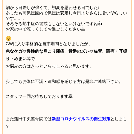
朝から日差しが強くて、初夏を思わせる日でした❕
あしたも高気圧圏内で気圧は安定し今日よりさらに暑い🥵
らしい
です。。。
そろそろ熱中症の警戒もしないといけないですね👍
お家の中で涼しくしてお過ごしください🙇
GWに入り本格的な自粛期間となりましたが、
急なケガ
や
慢性的な肩こり腰痛
、
骨盤のズレ
や
猫背
、
頭痛・耳鳴
り・めまい
等で
お悩みの方はきっといらっしゃると思います。
少しでもお体に不調・違和感を感じる方は是非ご連絡下さい。
スタッフ一同お待ちしております🙇
また蒲田中央整骨院では
新型コロナウイルスの衛生対策
としまし
て