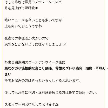
そして昨晩は満月🌕フラワームーン⁇
月を見上げて深呼吸🍀
暗いニュースも辛いことも多いですが
上を向いて歩こうです👍
昼夜での寒暖差が大きいので
風邪をひかないように暖かくしましょう❕
外出自粛期間のゴールデンウイーク後に
急なケガ
や
慢性的な肩こり腰痛
、
骨盤のズレ
や
猫背
、
頭痛・耳鳴り
まい
等でお悩みの方はきっといらっしゃると思います。
少しでもお体に不調・違和感を感じる方は是非ご連絡下さい。
スタッフ一同お待ちしております🙇