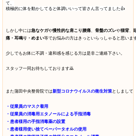
て、
積極的に体を動かしてると体調いいって皆さん言ってました👍
しかし中には
急なケガ
や
慢性的な肩こり腰痛
、
骨盤のズレ
や
猫背
、
痛・耳鳴り・めまい
等でお悩みの方はきっといらっしゃると思いま
少しでもお体に不調・違和感を感じる方は是非ご連絡下さい。
スタッフ一同お待ちしております🙇
また蒲田中央整骨院では
新型コロナウイルスの衛生対策
としまして
・従業員のマスク着用
・従業員の消毒用エタノールによる手指消毒
・患者様用の手指消毒薬の設置
・患者様用使い捨てペーパータオルの使用