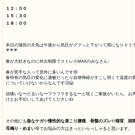
１２：００
１５：３０
１８：００
本日の蒲田の天気は午後から気圧がググっと下がって雨になりそう
☔☔☔
春が大好きなのに外出制限でストレスMAXのみなさん❕
春が苦手な人って意外に多いんです😢
春特有の気圧の変化に過敏だったり自律神経がすこし弱くて温度の
についていけないからなんです🥵🥶
頭痛いな〜だるいな〜フラフラするな〜と呟くご家族がいたら、お
けとお手伝いしてあげてください👍
その他にも
急なケガ
や
慢性的な肩こり腰痛
、
骨盤のズレ
や
猫背
、
頭
耳鳴り・めまい
等でお悩みの方はきっといらっしゃると思います。