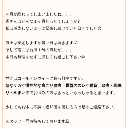
４月が終わってしまいましたね。。。
皆さんはどんな１ヶ月だったでしょうか❓
私は感染しないように緊張し続けていた日々でした😢
気圧は安定しますが暑い日は続きます🥵
そして南には台風１号の気配が。。。
本日も無理をせずに涼しくお過ごし下さい🙇
世間はゴールデンウイーク真っ只中ですが
、
急なケガ
や
慢性的な肩こり腰痛
、
骨盤のズレ
や
猫背
、
頭痛・耳鳴
り・めまい
等でお悩みの方はきっといらっしゃると思います。
少しでもお体に不調・違和感を感じる方は是非ご連絡下さい。
スタッフ一同お待ちしております🙇