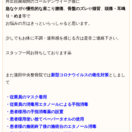
外出自粛期間のゴールデンウイーク後に
急なケガ
や
慢性的な肩こり腰痛
、
骨盤のズレ
や
猫背
、
頭痛・耳鳴
り・めま
等で
お悩みの方はきっといらっしゃると思います。
少しでもお体に不調・違和感を感じる方は是非ご連絡下さい。
スタッフ一同お待ちしております🙇
また蒲田中央整骨院では
新型コロナウイルスの衛生対策
としまし
て
・従業員のマスク着用
・従業員の消毒用エタノールによる手指消毒
・患者様用の手指消毒薬の設置
・患者様用使い捨てペーパータオルの使用
・患者様の施術終了後の施術台のエタノール消毒