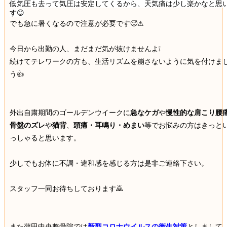
低気圧も去って気圧は安定してくるから、天気痛は少し楽かなと思
す😊
でも急に暑くなるので注意が必要です🥵⚠
今日から出勤の人、まだまだ気が抜けませんよ❕
続けてテレワークの方も、生活リズムを崩さないように気を付けま
う👍
外出自粛期間のゴールデンウイークに
急なケガ
や
慢性的な肩こり腰
骨盤のズレ
や
猫背
、
頭痛・耳鳴り・めまい
等でお悩みの方はきっと
っしゃると思います。
少しでもお体に不調・違和感を感じる方は是非ご連絡下さい。
スタッフ一同お待ちしております🙇
また蒲田中央整骨院では
新型コロナウイルスの衛生対策
としまして