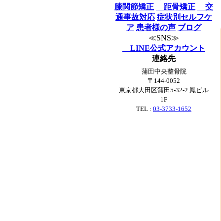
膝関節矯正
距骨矯正
交
通事故対応
症状別セルフケ
ア
患者様の声
ブログ
≪SNS≫
LINE公式アカウント
連絡先
蒲田中央整骨院
〒144-0052
東京都大田区蒲田5-32-2 鳳ビル
1F
TEL :
03-3733-1652