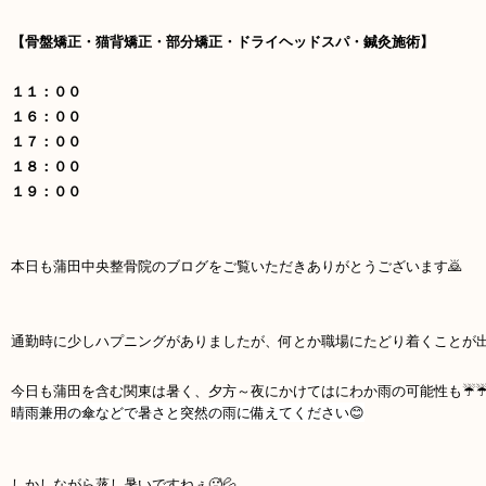
【骨盤矯正・猫背矯正・部分矯正・ドライヘッドスパ・鍼灸施術】
１１：００
１６：００
１７：００
１８：００
１９：００
本日も蒲田中央整骨院のブログをご覧いただきありがとうございます🙇
通勤時に少しハプニングがありましたが、何とか職場にたどり着くことが
今日も蒲田を含む関東は暑く、夕方～夜にかけてはにわか雨の可能性も☔
晴雨兼用の傘などで暑さと突然の雨に備えてください😊
しかしながら蒸し暑いですねぇ🥵💦