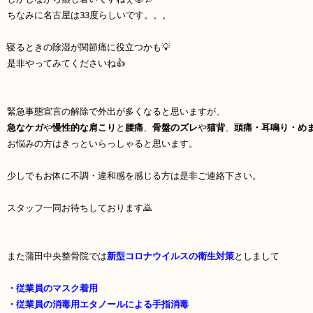
ちなみに名古屋は33度らしいです。。。
寝るときの除湿が関節痛に役立つかも💡
是非やってみてくださいね👍
緊急事態宣言の解除で外出が多くなると思いますが、
急なケガ
や
慢性的な肩こり
と
腰痛
、
骨盤のズレ
や
猫背
、
頭痛・耳鳴り・め
お悩みの方はきっといらっしゃると思います。
少しでもお体に不調・違和感を感じる方は是非ご連絡下さい。
スタッフ一同お待ちしております🙇
また蒲田中央整骨院では
新型コロナウイルスの衛生対策
としまして
・従業員のマスク着用
・従業員の消毒用エタノールによる手指消毒