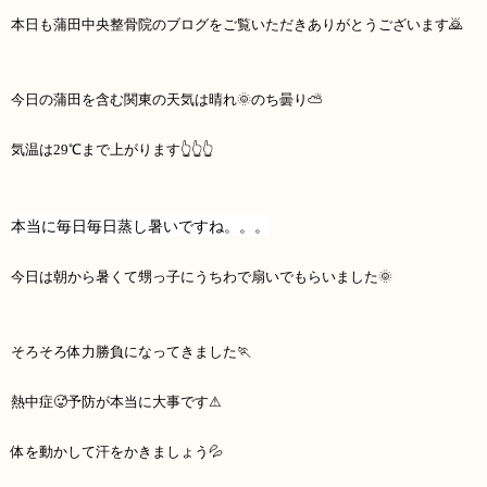
本日も蒲田中央整骨院のブログをご覧いただきありがとうございます🙇
今日の蒲田を含む関東の天気は晴れ🌞のち曇り⛅
気温は29℃まで上がります👆👆👆
本当に毎日毎日蒸し暑いですね。。。
今日は朝から暑くて甥っ子にうちわで扇いでもらいました🌞
そろそろ体力勝負になってきました🏃
熱中症🥵予防が本当に大事です⚠
体を動かして汗をかきましょう💦