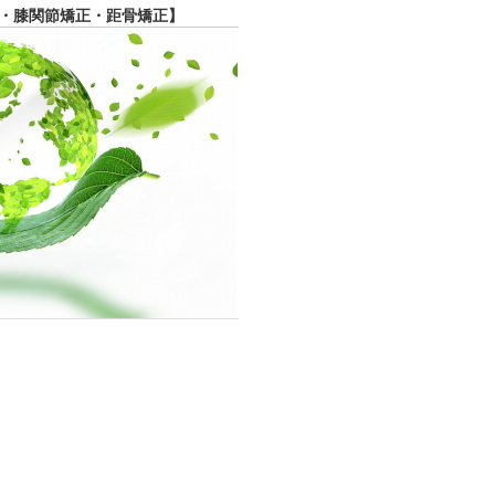
・膝関節矯正・距骨矯正】