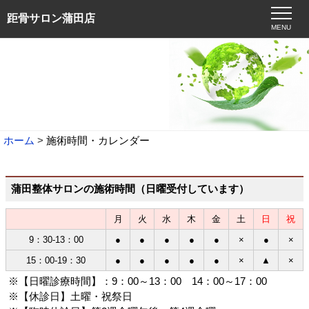
距骨サロン蒲田店
MENU
ホーム
施術時間・カレンダー
蒲田整体サロンの施術時間（日曜受付しています）
月
火
水
木
金
土
日
祝
9：30-13：00
●
●
●
●
●
×
●
×
15：00-19：30
●
●
●
●
●
×
▲
×
※【日曜診療時間】：9：00～13：00 14：00～17：00
※【休診日】土曜・祝祭日