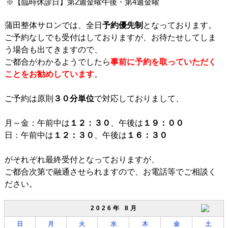
※【臨時休診日】第2週金曜午後・第4週金曜
蒲田整体サロンでは、全日
予約優先制
となっております。
ご予約なしでも受付はしておりますが、お待たせしてしま
う場合も出てきますので、
ご都合がわかるようでしたら
事前に予約を取っていただく
ことをお勧めしています
。
ご予約は原則
３０分単位
で対応しておりまして、
月～金：午前中は
１２：３０
、午後は
１９：００
日：午前中は
１２：３０
、午後は
１６：３０
がそれぞれ最終受付となっておりますが、
ご都合次第で融通させられますので、お電話等でご相談く
ださい。
2026年 8月
日
月
火
水
木
金
土