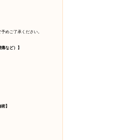
。
で予めご了承ください。
腰痛など）】
施術】