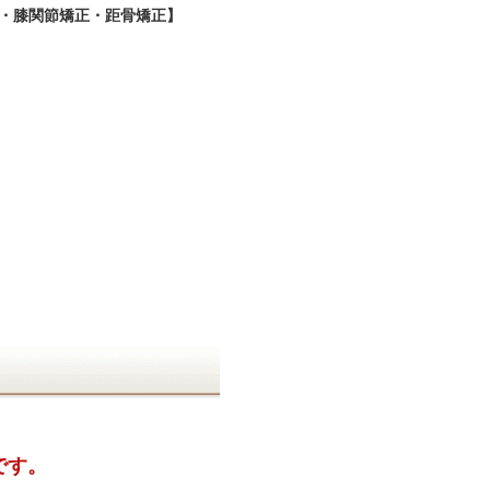
・膝関節矯正・距骨矯正】
です。