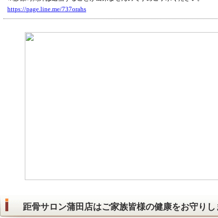
https://page.line.me/737orahs
距骨サロン蒲田店はご家族皆様の健康をお守りし