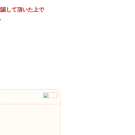
確認して頂いた上で
、
、
。