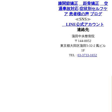
膝関節矯正
距骨矯正
交
通事故対応
症状別セルフケ
ア
患者様の声
ブログ
≪SNS≫
LINE公式アカウント
連絡先
蒲田中央整骨院
〒144-0052
東京都大田区蒲田5-32-2 鳳ビル
1F
TEL :
03-3733-1652