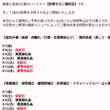
健康と美容の1番のパートナー
【距骨サロン蒲田店】
です。
８／７
(金
)
の診療を９時３０分より開始いたします。
本日から２週間のご予約の取りやすいお日にちと時間帯は以下の通りです
※症状やご希望の施術メニューによってご案内出来る時間が異なりますの
【急性外傷（捻挫・肉離れ・打撲・交通事故など）・慢性疾患（肩こり・
8/7(金)
8/8(土)
休診日
8/9
(日) 満員御礼🙇
8/10(月) 満員御礼🙇
8/11(火)
休診日
8/12(水)
夏季休診日
8/13(木)
夏季休診日
【骨盤矯正・猫背矯正・膝関節矯正・距骨矯正・ドライヘッドスパ・はり
8/7(金)
8/8(土)
休診日
8/9
(日) 満員御礼🙇
8/10(月) 満員御礼🙇
8/11(火)
休診日