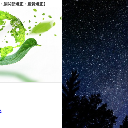
・膝関節矯正・距骨矯正】
る