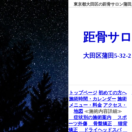
東京都大田区の距骨サロン蒲田店
距骨サロ
大田区蒲田5-32-2
トップページ
初めての方へ
施術時間・カレンダー
施術
メニュー・料金
アクセス・
地図
≪施術内容詳細≫
症状別の施術案内
スポ
ーツ外傷
骨盤矯正
猫背
矯正
ドライヘッドスパ