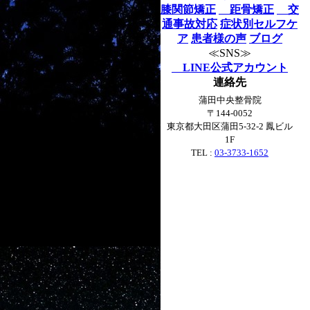
膝関節矯正
距骨矯正
交
通事故対応
症状別セルフケ
ア
患者様の声
ブログ
≪SNS≫
LINE公式アカウント
連絡先
蒲田中央整骨院
〒144-0052
東京都大田区蒲田5-32-2 鳳ビル
1F
TEL :
03-3733-1652