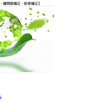
・膝関節矯正・距骨矯正】
る