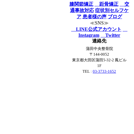
膝関節矯正
距骨矯正
交
通事故対応
症状別セルフケ
ア
患者様の声
ブログ
≪SNS≫
LINE公式アカウント
Instagram
Twitter
連絡先
蒲田中央整骨院
〒144-0052
東京都大田区蒲田5-32-2 鳳ビル
1F
TEL :
03-3733-1652