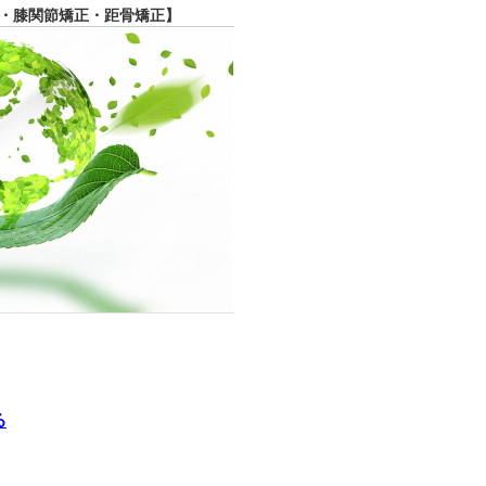
・膝関節矯正・距骨矯正】
る