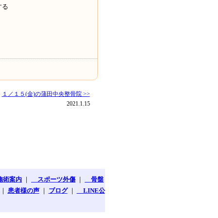
する
１／１５(金)の蒲田中央整骨院 >>
2021.1.15
施術案内
｜
スポーツ外傷
｜
骨盤
｜
患者様の声
｜
ブログ
｜
LINE公