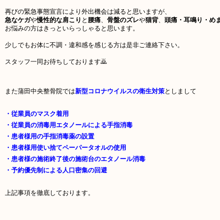
再びの緊急事態宣言により外出機会は減ると思いますが、
急なケガ
や
慢性的な肩こり
と
腰痛
、
骨盤のズレ
や
猫背
、
頭痛・耳鳴り・め
お悩みの方はきっといらっしゃると思います。
少しでもお体に不調・違和感を感じる方は是非ご連絡下さい。
スタッフ一同お待ちしております🙇
また蒲田中央整骨院では
新型コロナウイルスの衛生対策
としまして
・従業員のマスク着用
・従業員の消毒用エタノールによる手指消毒
・患者様用の手指消毒薬の設置
・患者様用使い捨てペーパータオルの使用
・患者様の施術終了後の施術台のエタノール消毒
・予約優先制による人口密集の回避
上記事項を徹底しております。