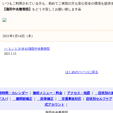
いつもご利用されている方も、初めてご来院の方も安心安全の環境を提供
【蒲田中央整骨院】
をどうぞ宜しくお願い致します🙇
2021年1月14日（木）
<< １／１３(水)の蒲田中央整骨院
2021.1.13
はじめのページに戻る
術時間・カレンダー
｜
施術メニュー・料金
｜
アクセス・地図
｜
症状別の
ドスパ
｜
膝関節矯正
｜
距骨矯正
｜
交通事故対応
｜
症状別セルフケア
式アカウント
｜
蒲田中央整骨院