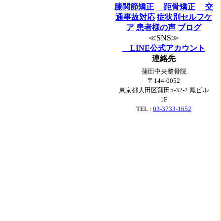
膝関節矯正
距骨矯正
交
通事故対応
症状別セルフケ
ア
患者様の声
ブログ
≪SNS≫
LINE公式アカウント
連絡先
蒲田中央整骨院
〒144-0052
東京都大田区蒲田5-32-2 鳳ビル
1F
TEL :
03-3733-1652