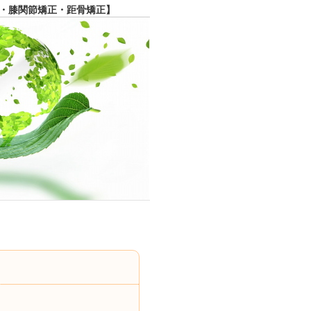
・膝関節矯正・距骨矯正】