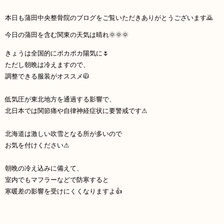
本日も蒲田中央整骨院のブログをご覧いただきありがとうございます🙇
今日の蒲田を含む関東の天気は晴れ🌞🌞🌞
きょうは全国的にポカポカ陽気に🌷
ただし朝晩は冷えますので、
調整できる服装がオススメ🧥
低気圧が東北地方を通過する影響で、
北日本では関節痛や自律神経症状に要警戒です⚠
北海道は激しい吹雪となる所が多いので
お気を付けください⚠
朝晩の冷え込みに備えて、
室内でもマフラーなどで防寒すると
寒暖差の影響を受けにくくなりますよ👍