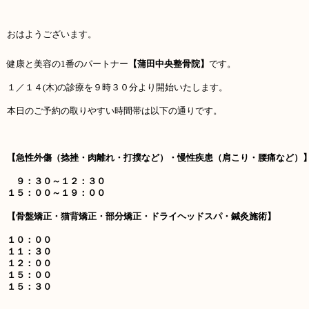
おはようございます。
健康と美容の1番のパートナー
【蒲田中央整骨院】
です。
１／１４(木
)の診療を９時３０分より開始いたします。
本日のご予約の取りやすい時間帯は以下の通りです。
【急性外傷（捻挫・肉離れ・打撲など）・慢性疾患（肩こり・腰痛など）
９：３０～１２：３０
１５：００～１９：００
【骨盤矯正・猫背矯正・部分矯正・ドライヘッドスパ・鍼灸施術】
１０：００
１１：３０
１２：００
１５：００
１５：３０