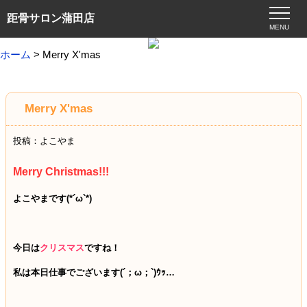
距骨サロン蒲田店
MENU
ホーム
> Merry X'mas
Merry X'mas
投稿：よこやま
Merry Christmas!!!
よこやまです
(*
´ω
`*)
今日は
クリスマス
ですね！
私は本日仕事でございます
(
´；ω；
`)
ｳｯ…