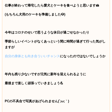
仕事が終わって帰宅したら愛犬とケーキを食べようと思います
🍰
(
もちろん犬用のケーキを準備しました
🐶
)
今年はコロナのせいで思うような休日が過ごせなかったり
季節らしいイベントがなくあっという間に時間が過ぎて行った気がし
ますが
自分の身体とも向き合ういいチャンス
になったのではないでしょうか
年内も残り少ないですが元気に新年を迎えられるように
最後まで楽しく頑張っていきましょう
💪
PCの不具合で写真があげられません(´;ω;｀)