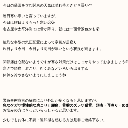
今日の蒲田を含む関東の天気は晴れ🌞ときどき曇り⛅
連日寒い寒いと言っていますが、
今日は昨日よりもっと寒い🥶💦
名古屋や太平洋側では雪が降り、
朝には一面雪景色かも😲
強烈な冬型の気圧配置によって寒気が居座り
昨日より今日、
今日より明日が寒いという状況が続きます。
関節痛は心配ないようですが寒さ対策だけはしっかりやっておきましょう
寒さで頭痛、肩こり、むくみなどいろいろ出ます⚠
体幹を冷やさないようにしましょう👍
緊急事態宣言の解除により外出が多くなると思いますが、
急なケガ
や
慢性的な肩こり
と
腰痛
、
骨盤のズレ
や
猫背
、
頭痛・耳鳴り・め
お悩みの方はきっといらっしゃると思います。
少しでもお体に不調・違和感を感じる方は是非ご連絡下さい。