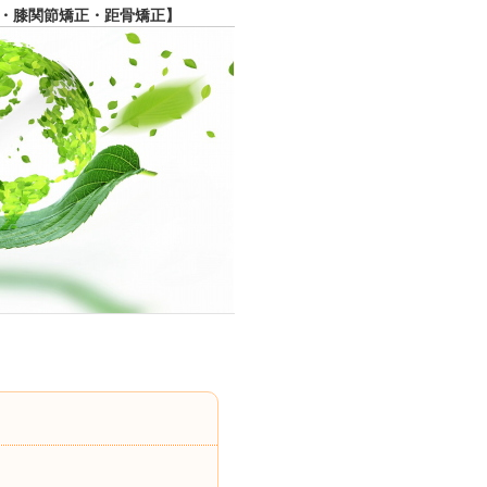
・膝関節矯正・距骨矯正】