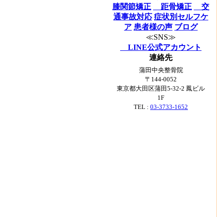
膝関節矯正
距骨矯正
交
通事故対応
症状別セルフケ
ア
患者様の声
ブログ
≪SNS≫
LINE公式アカウント
連絡先
蒲田中央整骨院
〒144-0052
東京都大田区蒲田5-32-2 鳳ビル
1F
TEL :
03-3733-1652