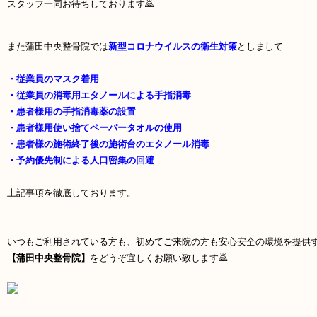
スタッフ一同お待ちしております🙇
また蒲田中央整骨院では
新型コロナウイルスの衛生対策
としまして
・従業員のマスク着用
・従業員の消毒用エタノールによる手指消毒
・患者様用の手指消毒薬の設置
・患者様用使い捨てペーパータオルの使用
・患者様の施術終了後の施術台のエタノール消毒
・予約優先制による人口密集の回避
上記事項を徹底しております。
いつもご利用されている方も、初めてご来院の方も安心安全の環境を提供
【蒲田中央整骨院】
をどうぞ宜しくお願い致します🙇