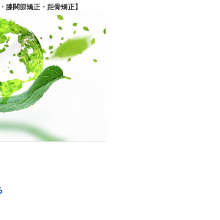
・膝関節矯正・距骨矯正】
る