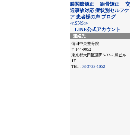
膝関節矯正
距骨矯正
交
通事故対応
症状別セルフケ
ア
患者様の声
ブログ
≪SNS≫
LINE公式アカウント
連絡先
蒲田中央整骨院
〒144-0052
東京都大田区蒲田5-32-2 鳳ビル
1F
TEL :
03-3733-1652