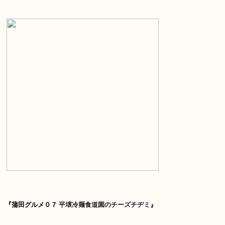
『蒲田グルメ０７
平壌冷麺食道園のチーズチヂミ
』