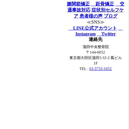
膝関節矯正
距骨矯正
交
通事故対応
症状別セルフケ
ア
患者様の声
ブログ
≪SNS≫
LINE公式アカウント
Instagram
Twitter
連絡先
蒲田中央整骨院
〒144-0052
東京都大田区蒲田5-32-2 鳳ビル
1F
TEL :
03-3733-1652