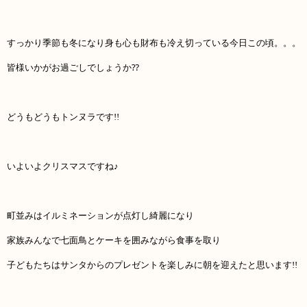
すっかり季節も冬になり身も心も財布も冷え切っている今日この頃。。。
皆様いかがお過ごしでしょうか
⁇
どうもどうもトンヌラです
!!
いよいよクリスマスですね♪
町並みはイルミネーションが点灯し綺麗になり
家族みんなで七面鳥とケーキを囲みながら食事を取り
子どもたちはサンタからのプレゼントを楽しみに朝を迎えたと思います
!!