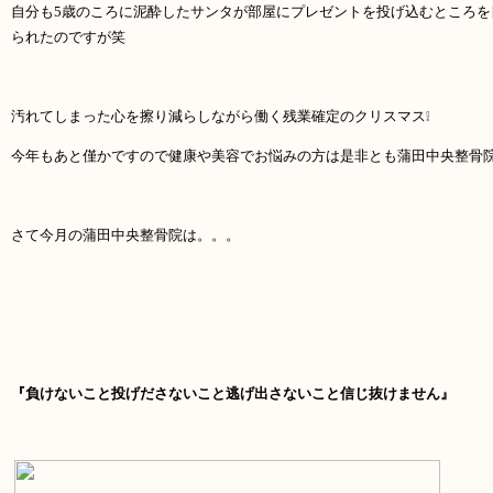
自分も
5
歳のころに泥酔したサンタが部屋にプレゼントを投げ込むところを
られたのですが笑
汚れてしまった心を擦り減らしながら働く残業確定のクリスマス❕
今年もあと僅かですので健康や美容でお悩みの方は是非とも蒲田中央整骨
さて今月の蒲田中央整骨院は。。。
『負けないこと投げださないこと逃げ出さないこと信じ抜けません』