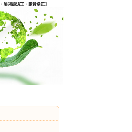
・膝関節矯正・距骨矯正】