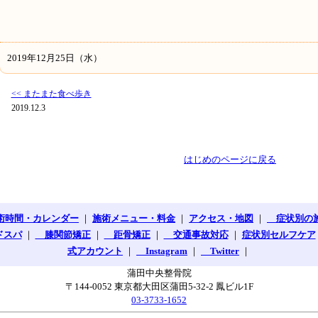
2019年12月25日（水）
<< またまた食べ歩き
2019.12.3
はじめのページに戻る
術時間・カレンダー
｜
施術メニュー・料金
｜
アクセス・地図
｜
症状別の
ドスパ
｜
膝関節矯正
｜
距骨矯正
｜
交通事故対応
｜
症状別セルフケア
式アカウント
｜
Instagram
｜
Twitter
｜
蒲田中央整骨院
〒144-0052 東京都大田区蒲田5-32-2 鳳ビル1F
03-3733-1652