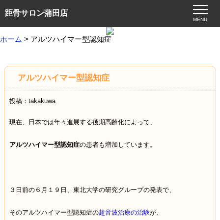
距骨サロン蒲田店
MENU
ホーム
> アルツハイマー型認知症
アルツハイマー型認知症
投稿：takakuwa
現在、日本では年々進展する後期高齢化によって、
アルツハイマー型認知症
の患者も増加しています。
３日前の６月１９日、東北大学の研究グループの発表で、
そのアルツハイマー型認知症の
超音波治療の治験
が、