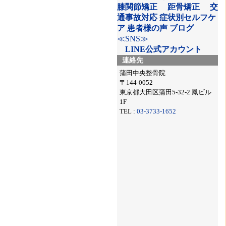
膝関節矯正
距骨矯正
交
通事故対応
症状別セルフケ
ア
患者様の声
ブログ
≪SNS≫
LINE公式アカウント
連絡先
蒲田中央整骨院
〒144-0052
東京都大田区蒲田5-32-2 鳳ビル
1F
TEL :
03-3733-1652