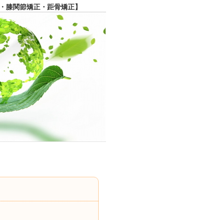
・膝関節矯正・距骨矯正】