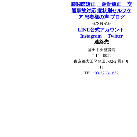
膝関節矯正
距骨矯正
交
通事故対応
症状別セルフケ
ア
患者様の声
ブログ
≪SNS≫
LINE公式アカウント
Instagram
Twitter
連絡先
蒲田中央整骨院
〒144-0052
東京都大田区蒲田5-32-2 鳳ビル
1F
TEL :
03-3733-1652