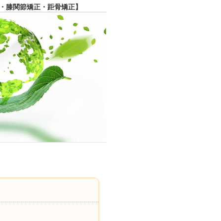
・膝関節矯正・距骨矯正】