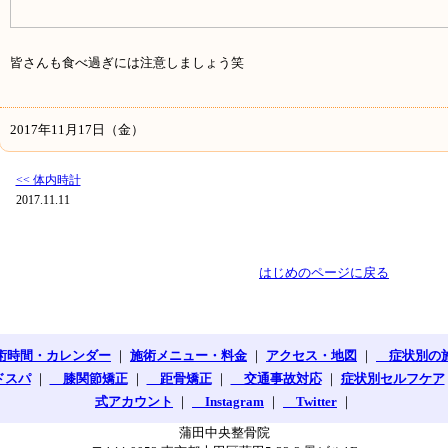
皆さんも食べ過ぎには注意しましょう笑
2017年11月17日（金）
<< 体内時計
2017.11.11
はじめのページに戻る
術時間・カレンダー
｜
施術メニュー・料金
｜
アクセス・地図
｜
症状別の
ドスパ
｜
膝関節矯正
｜
距骨矯正
｜
交通事故対応
｜
症状別セルフケア
式アカウント
｜
Instagram
｜
Twitter
｜
蒲田中央整骨院