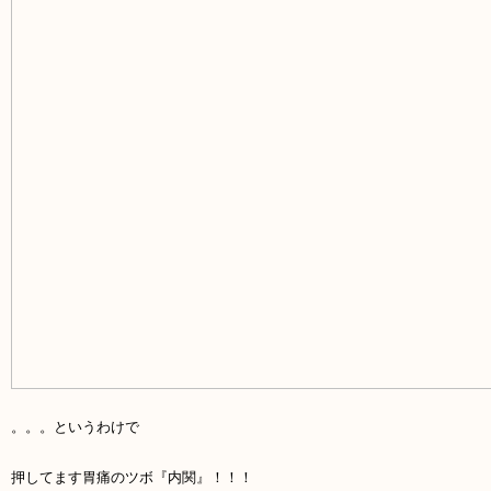
。。。というわけで
押してます胃痛のツボ『内関』！！！