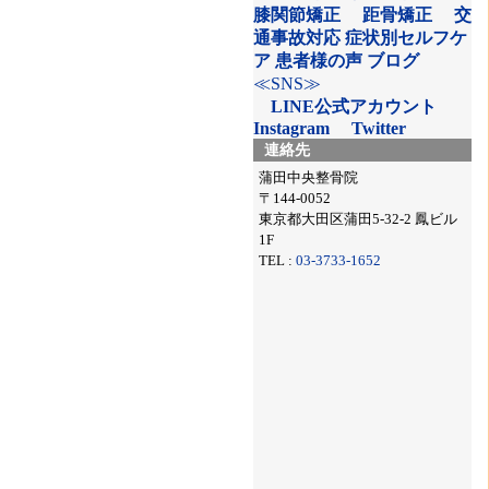
膝関節矯正
距骨矯正
交
通事故対応
症状別セルフケ
ア
患者様の声
ブログ
≪SNS≫
LINE公式アカウント
Instagram
Twitter
連絡先
蒲田中央整骨院
〒144-0052
東京都大田区蒲田5-32-2 鳳ビル
1F
TEL :
03-3733-1652