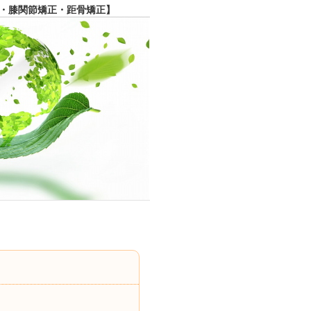
・膝関節矯正・距骨矯正】