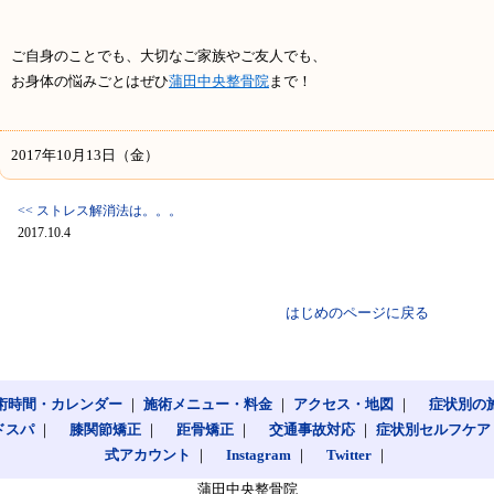
ご自身のことでも、大切なご家族やご友人でも、
お身体の悩みごとはぜひ
蒲田中央整骨院
まで！
2017年10月13日（金）
<< ストレス解消法は。。。
2017.10.4
はじめのページに戻る
術時間・カレンダー
｜
施術メニュー・料金
｜
アクセス・地図
｜
症状別の
ドスパ
｜
膝関節矯正
｜
距骨矯正
｜
交通事故対応
｜
症状別セルフケア
式アカウント
｜
Instagram
｜
Twitter
｜
蒲田中央整骨院