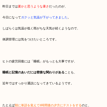
昨日までは
夏かと思うような暑さ
だったのが、
今日になって
ガクッと気温が下がってきました
。
しばらくは気温が低く雨がちな天気が続くようなので、
体調管理には気をつけたいところです。
ヒトの疲労回復には「睡眠」がもっとも大事ですが、
睡眠と記憶のあいだには密接な関わりがある
ことも、
近年ではすっかり通説になってきているようです。
たとえば
朝に単語を覚えて8時間後の夕方にテストをする
のと、